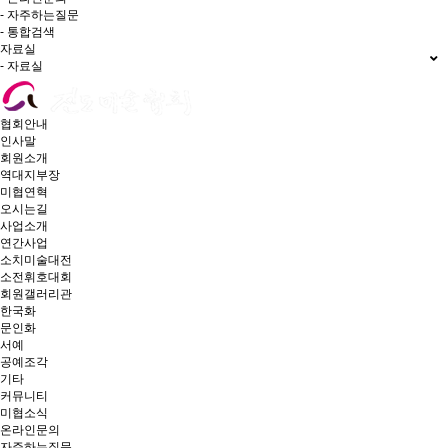
- 자주하는질문
- 통합검색
자료실
- 자료실
협회안내
인사말
회원소개
역대지부장
미협연혁
오시는길
사업소개
연간사업
소치미술대전
소전휘호대회
회원갤러리관
한국화
문인화
서예
공예조각
기타
커뮤니티
미협소식
온라인문의
자주하는질문