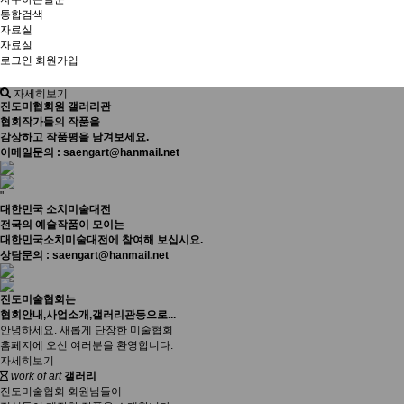
통합검색
자료실
자료실
로그인
회원가입
"
자세히보기
진도미협회원 갤러리관
협회작가들의 작품을
감상하고 작품평을 남겨보세요.
이메일문의 : saengart@hanmail.net
"
대한민국 소치미술대전
전국의 예술작품이 모이는
대한민국소치미술대전에 참여해 보십시요.
상담문의 : saengart@hanmail.net
진도미술협회는
협회안내,사업소개,갤러리관등으로...
안녕하세요. 새롭게 단장한 미술협회
홈페지에 오신 여러분을 환영합니다.
자세히보기
work of art
갤러리
진도미술협회 회원님들이