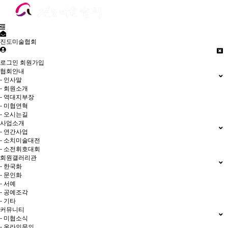
진도미술협회
로그인
회원가입
협회안내
- 인사말
- 회원소개
- 역대지부장
- 미협연혁
- 오시는길
사업소개
- 연간사업
- 소치미술대전
- 소전휘호대회
회원갤러리관
- 한국화
- 문인화
- 서예
- 공예조각
- 기타
커뮤니티
- 미협소식
- 온라인문의