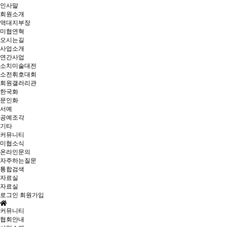
인사말
회원소개
역대지부장
미협연혁
오시는길
사업소개
연간사업
소치미술대전
소전휘호대회
회원갤러리관
한국화
문인화
서예
공예조각
기타
커뮤니티
미협소식
온라인문의
자주하는질문
통합검색
자료실
자료실
로그인
회원가입
커뮤니티
협회안내