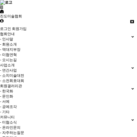
진도미술협회
로그인
회원가입
협회안내
- 인사말
- 회원소개
- 역대지부장
- 미협연혁
- 오시는길
사업소개
- 연간사업
- 소치미술대전
- 소전휘호대회
회원갤러리관
- 한국화
- 문인화
- 서예
- 공예조각
- 기타
커뮤니티
- 미협소식
- 온라인문의
- 자주하는질문