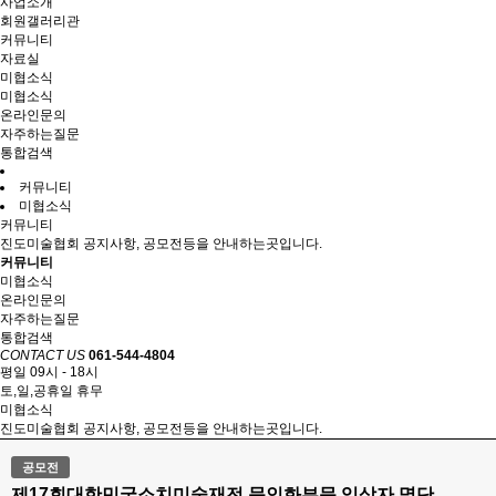
사업소개
회원갤러리관
커뮤니티
자료실
미협소식
미협소식
온라인문의
자주하는질문
통합검색
커뮤니티
미협소식
커뮤니티
진도미술협회 공지사항, 공모전등을 안내하는곳입니다.
커뮤니티
미협소식
온라인문의
자주하는질문
통합검색
CONTACT US
061-544-4804
평일 09시 - 18시
토,일,공휴일 휴무
미협소식
진도미술협회 공지사항, 공모전등을 안내하는곳입니다.
공모전
제17회대한민국소치미술재전 문인화부문 입상자 명단