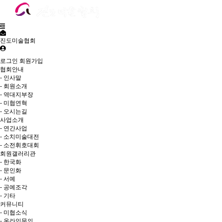
진도미술협회
로그인
회원가입
협회안내
- 인사말
- 회원소개
- 역대지부장
- 미협연혁
- 오시는길
사업소개
- 연간사업
- 소치미술대전
- 소전휘호대회
회원갤러리관
- 한국화
- 문인화
- 서예
- 공예조각
- 기타
커뮤니티
- 미협소식
- 온라인문의