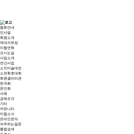
협회안내
인사말
회원소개
역대지부장
미협연혁
오시는길
사업소개
연간사업
소치미술대전
소전휘호대회
회원갤러리관
한국화
문인화
서예
공예조각
기타
커뮤니티
미협소식
온라인문의
자주하는질문
통합검색