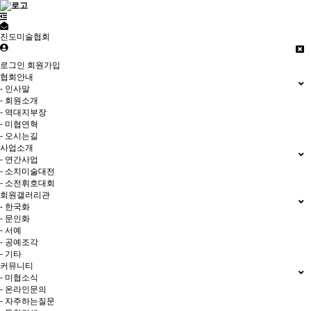
진도미술협회
로그인
회원가입
협회안내
- 인사말
- 회원소개
- 역대지부장
- 미협연혁
- 오시는길
사업소개
- 연간사업
- 소치미술대전
- 소전휘호대회
회원갤러리관
- 한국화
- 문인화
- 서예
- 공예조각
- 기타
커뮤니티
- 미협소식
- 온라인문의
- 자주하는질문