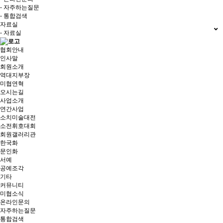
- 자주하는질문
- 통합검색
자료실
- 자료실
협회안내
인사말
회원소개
역대지부장
미협연혁
오시는길
사업소개
연간사업
소치미술대전
소전휘호대회
회원갤러리관
한국화
문인화
서예
공예조각
기타
커뮤니티
미협소식
온라인문의
자주하는질문
통합검색