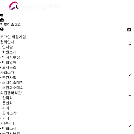
진도미술협회
로그인
회원가입
협회안내
- 인사말
- 회원소개
- 역대지부장
- 미협연혁
- 오시는길
사업소개
- 연간사업
- 소치미술대전
- 소전휘호대회
회원갤러리관
- 한국화
- 문인화
- 서예
- 공예조각
- 기타
커뮤니티
- 미협소식
- 온라인문의