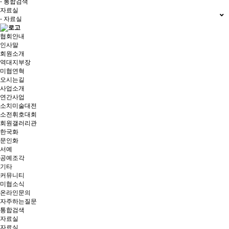
- 통합검색
자료실
- 자료실
협회안내
인사말
회원소개
역대지부장
미협연혁
오시는길
사업소개
연간사업
소치미술대전
소전휘호대회
회원갤러리관
한국화
문인화
서예
공예조각
기타
커뮤니티
미협소식
온라인문의
자주하는질문
통합검색
자료실
자료실