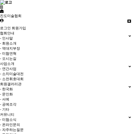
진도미술협회
로그인
회원가입
협회안내
- 인사말
- 회원소개
- 역대지부장
- 미협연혁
- 오시는길
사업소개
- 연간사업
- 소치미술대전
- 소전휘호대회
회원갤러리관
- 한국화
- 문인화
- 서예
- 공예조각
- 기타
커뮤니티
- 미협소식
- 온라인문의
- 자주하는질문